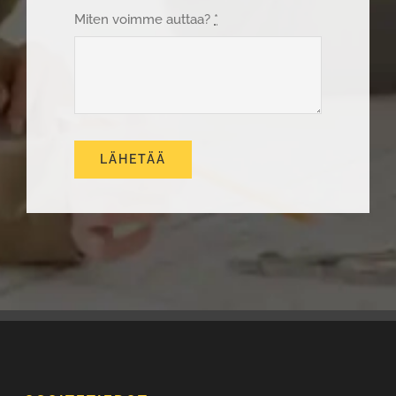
Miten voimme auttaa?
*
LÄHETÄÄ